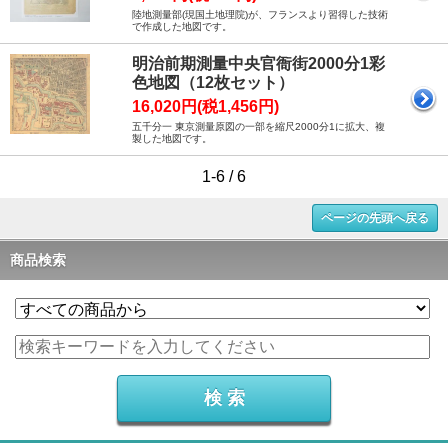
陸地測量部(現国土地理院)が、フランスより習得した技術
で作成した地図です。
明治前期測量中央官衙街2000分1彩
色地図（12枚セット）
16,020円(税1,456円)
五千分一 東京測量原図の一部を縮尺2000分1に拡大、複
製した地図です。
1-6 / 6
ページの先頭へ戻る
商品検索