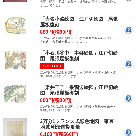
大正・昭和・平成・令和と、近代化の歴史を地図で辿る
ことができます
「大名小路絵図」江戸切絵図 尾張
屋板復刻
880円(税80円)
江戸時代の切絵図を復刻。いまの皇居外苑から有楽町・
丸の内・大手町が収まっています。
「小石川谷中・本郷絵図」江戸切絵
図 尾張屋板復刻
SOLD OUT
江戸時代の切絵図を復刻。いまの湯島・本郷・西片・弥
生・根津が収まっています。
「染井王子・巣鴨辺絵図」江戸切絵
図 尾張屋板復刻
880円(税80円)
江戸時代の切絵図を復刻。いまの駒込・巣鴨から王子・
板橋が収まっています。
2万分1フランス式彩色地図 東京
地域 明治前期測量
6,160円(税560円)