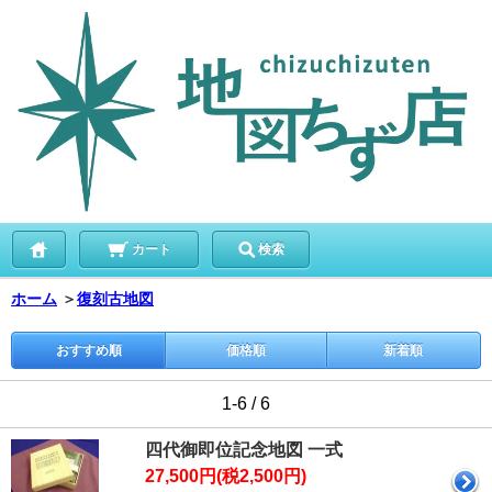
カート
検索
ホーム
＞
復刻古地図
おすすめ順
価格順
新着順
1-6 / 6
四代御即位記念地図 一式
27,500円(税2,500円)