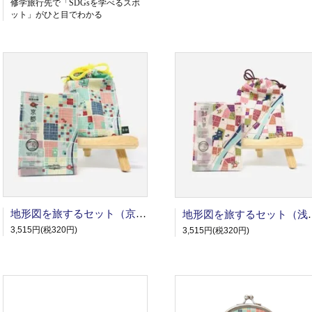
修学旅行先で「SDGsを学べるスポ
ット」がひと目でわかる
地形図を旅するセット（京都）御朱印帳＆巾着＆地形図1枚
地形図を旅するセット
3,515円(税320円)
3,515円(税320円)