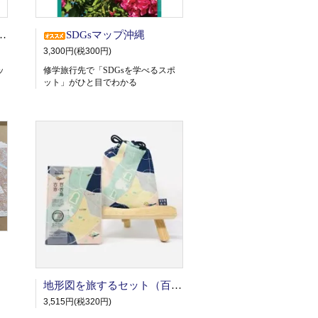
ダー用クリアポケット
SDGsマップ沖縄
3,300円(税300円)
ッ
修学旅行先で「SDGsを学べるスポ
ット」がひと目でわかる
地形図を旅するセット（百舌鳥・古市古墳群）御朱印帳＆巾着＆地形図1枚
3,515円(税320円)