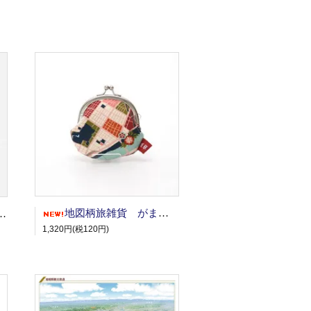
地図柄旅雑貨 がまぐち/東京（浅草）
（浅草）御朱印帳＆巾着＆地形図1枚
1,320円(税120円)