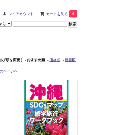
マイアカウント
カートを見る
0
 並び順を変更 ]
-
おすすめ順
-
価格順
-
新着順
のページへ