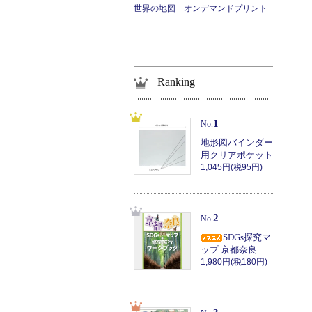
世界の地図 オンデマンドプリント
Ranking
1
No.
地形図バインダー
用クリアポケット
1,045円(税95円)
2
No.
SDGs探究マ
ップ 京都奈良
1,980円(税180円)