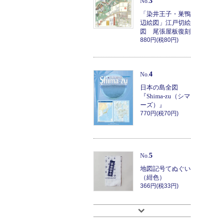
3
No.
「染井王子・巣鴨
辺絵図」江戸切絵
図 尾張屋板復刻
880円(税80円)
4
No.
日本の島全図
『Shima-zu（シマ
ーズ）』
770円(税70円)
5
No.
地図記号てぬぐい
（紺色）
366円(税33円)