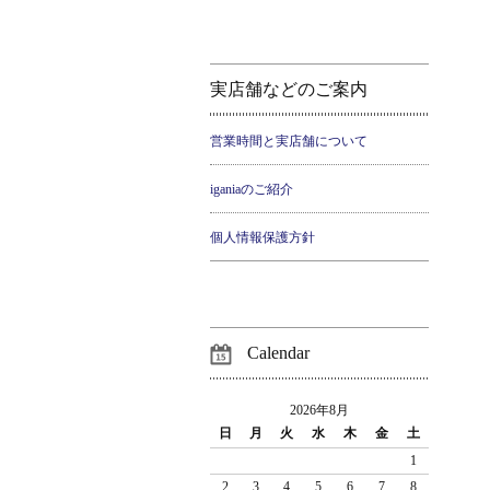
実店舗などのご案内
営業時間と実店舗について
iganiaのご紹介
個人情報保護方針
Calendar
2026年8月
日
月
火
水
木
金
土
1
2
3
4
5
6
7
8