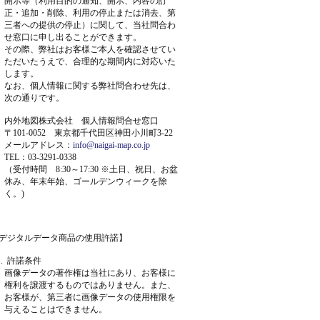
開示等（利用目的の通知、開示、内容の訂
正・追加・削除、利用の停止または消去、第
三者への提供の停止）に関して、当社問合わ
せ窓口に申し出ることができます。
その際、弊社はお客様ご本人を確認させてい
ただいたうえで、合理的な期間内に対応いた
します。
なお、個人情報に関する弊社問合わせ先は、
次の通りです。
内外地図株式会社 個人情報問合せ窓口
〒101-0052 東京都千代田区神田小川町3-22
メールアドレス：
info@naigai-map.co.jp
TEL：03-3291-0338
（受付時間 8:30～17:30 ※土日、祝日、お盆
休み、年末年始、ゴールデンウィークを除
く。)
デジタルデータ商品の使用許諾】
 . 許諾条件
画像データの著作権は当社にあり、お客様に
権利を譲渡するものではありません。また、
お客様が、第三者に画像データの使用権限を
与えることはできません。