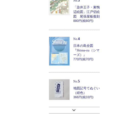
3
No.
「染井王子・巣鴨
辺絵図」江戸切絵
図 尾張屋板復刻
880円(税80円)
4
No.
日本の島全図
『Shima-zu（シマ
ーズ）』
770円(税70円)
5
No.
地図記号てぬぐい
（紺色）
366円(税33円)