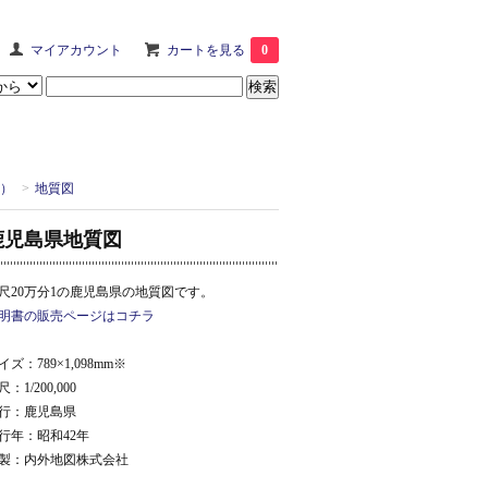
マイアカウント
カートを見る
0
）
>
地質図
鹿児島県地質図
尺20万分1の鹿児島県の地質図です。
明書の販売ページはコチラ
イズ：789×1,098mm※
：1/200,000
行：鹿児島県
行年：昭和42年
製：内外地図株式会社