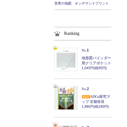
世界の地図 オンデマンドプリント
Ranking
1
No.
地形図バインダー
用クリアポケット
1,045円(税95円)
2
No.
SDGs探究マ
ップ 京都奈良
1,980円(税180円)