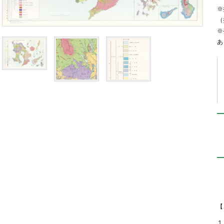
※
（
※
あ
【
１