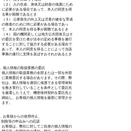
（２） 人の生命、身体又は財産の保護にため
に必要がある場合であって、本人の同意を得
る事が困難であるとき
（３） 公衆衛生の向上又は児童の健全な育成
の推進のために特に必要がある場合であっ
て、本人の同意を得る事が困難であるとき
（４） 国の機関若しくは地方公共団体又はそ
の委託を受けた者が法令の定める事務を遂行
することに対して協力する必要がある場合で
あって、本人の同意を得ることによって当該
事務の遂行に支障を及ぼすおそれがあるとき
 . 個人情報の取扱業務の委託
個人情報の取扱業務の全部または一部を外部
に業務委託する場合があります。その際、弊
社は、個人情報を適切に保護できる管理体制
を敷き実行していることを条件として委託先
を厳選したうえで、機密保持契約を委託先と
締結し、お客様の個人情報を厳密に管理させ
ます。
 . お客様からの使用停止、
除等の申込みへの応諾
お客様は、弊社に対してご自身の個人情報の