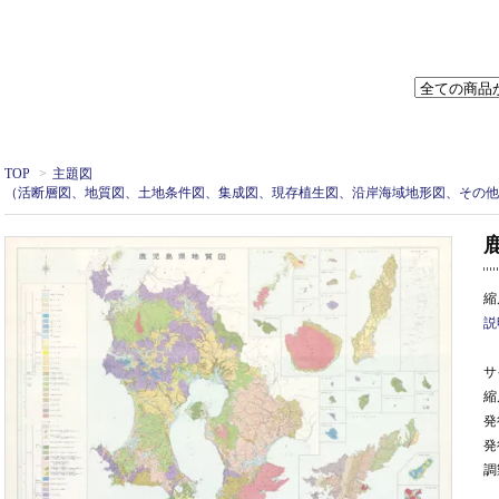
TOP
>
主題図
（活断層図、地質図、土地条件図、集成図、現存植生図、沿岸海域地形図、その他
縮
説
サ
縮尺
発
発
調