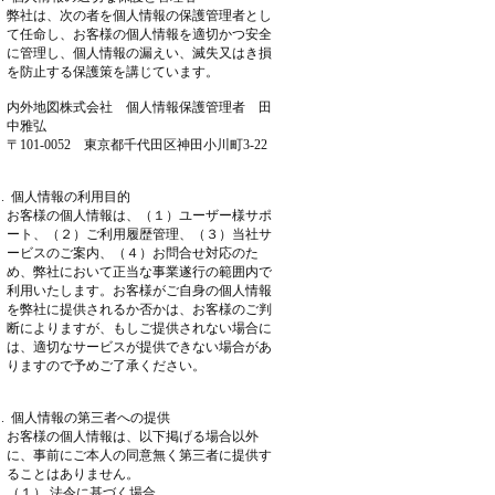
弊社は、次の者を個人情報の保護管理者とし
て任命し、お客様の個人情報を適切かつ安全
に管理し、個人情報の漏えい、滅失又はき損
を防止する保護策を講じています。
内外地図株式会社 個人情報保護管理者 田
中雅弘
〒101-0052 東京都千代田区神田小川町3-22
 . 個人情報の利用目的
お客様の個人情報は、（１）ユーザー様サポ
ート、（２）ご利用履歴管理、（３）当社サ
ービスのご案内、（４）お問合せ対応のた
め、弊社において正当な事業遂行の範囲内で
利用いたします。お客様がご自身の個人情報
を弊社に提供されるか否かは、お客様のご判
断によりますが、もしご提供されない場合に
は、適切なサービスが提供できない場合があ
りますので予めご了承ください。
 . 個人情報の第三者への提供
お客様の個人情報は、以下掲げる場合以外
に、事前にご本人の同意無く第三者に提供す
ることはありません。
（１） 法令に基づく場合