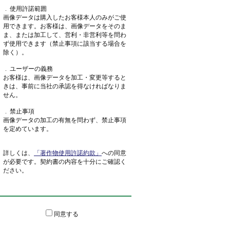
 . 使用許諾範囲
画像データは購入したお客様本人のみがご使
用できます。お客様は、画像データをそのま
ま、または加工して、営利・非営利等を問わ
ず使用できます（禁止事項に該当する場合を
除く）。
 . ユーザーの義務
お客様は、画像データを加工・変更等すると
きは、事前に当社の承認を得なければなりま
せん。
 . 禁止事項
画像データの加工の有無を問わず、禁止事項
を定めています。
詳しくは、
「著作物使用許諾約款」
への同意
が必要です。契約書の内容を十分にご確認く
ださい。
同意する