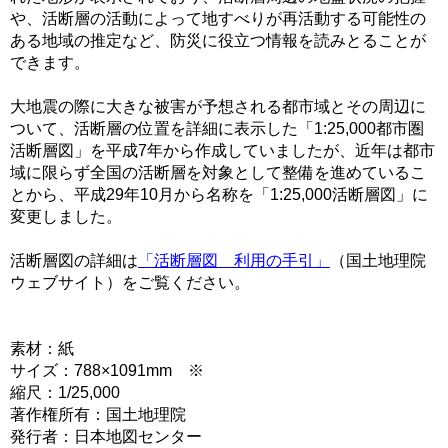
や、活断層の活動によって地すべりが再活動する可能性の
ある地域の推定など、防災に役立つ情報を読みとることが
できます。
大地震の際に大きな被害が予想される都市域とその周辺に
ついて、活断層の位置を詳細に表示した「1:25,000都市圏
活断層図」を平成7年から作成していましたが、近年は都市
域に限らず全国の活断層を対象として整備を進めているこ
とから、平成29年10月から名称を「1:25,000活断層図」に
変更しました。
活断層図の詳細は
「活断層図 利用の手引」
（国土地理院
ウェブサイト）をご覧ください。
素材：紙
サイズ：788×1091mm ※
縮尺：1/25,000
著作権所有：国土地理院
発行者：日本地図センター