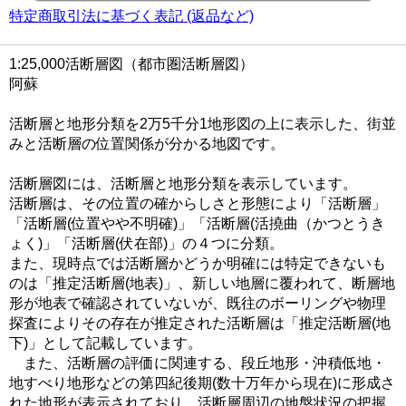
特定商取引法に基づく表記 (返品など)
1:25,000活断層図（都市圏活断層図）
阿蘇
活断層と地形分類を2万5千分1地形図の上に表示した、街並
みと活断層の位置関係が分かる地図です。
活断層図には、活断層と地形分類を表示しています。
活断層は、その位置の確からしさと形態により「活断層」
「活断層(位置やや不明確)」「活断層(活撓曲（かつとうき
ょく)」「活断層(伏在部)」の４つに分類。
また、現時点では活断層かどうか明確には特定できないも
のは「推定活断層(地表)」、新しい地層に覆われて、断層地
形が地表で確認されていないが、既往のボーリングや物理
探査によりその存在が推定された活断層は「推定活断層(地
下)」として記載しています。
また、活断層の評価に関連する、段丘地形・沖積低地・
地すべり地形などの第四紀後期(数十万年から現在)に形成さ
れた地形が表示されており、活断層周辺の地盤状況の把握