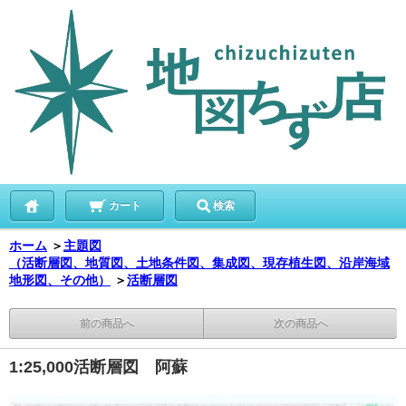
カート
検索
ホーム
＞
主題図
（活断層図、地質図、土地条件図、集成図、現存植生図、沿岸海域
地形図、その他）
＞
活断層図
前の商品へ
次の商品へ
1:25,000活断層図 阿蘇