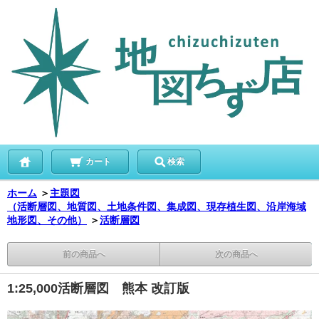
カート
検索
ホーム
＞
主題図
（活断層図、地質図、土地条件図、集成図、現存植生図、沿岸海域
地形図、その他）
＞
活断層図
前の商品へ
次の商品へ
1:25,000活断層図 熊本 改訂版