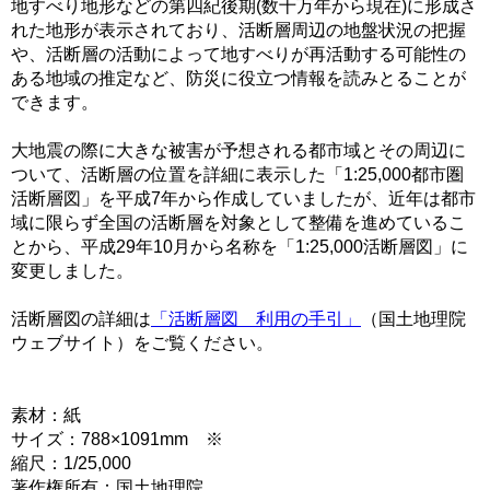
地すべり地形などの第四紀後期(数十万年から現在)に形成さ
れた地形が表示されており、活断層周辺の地盤状況の把握
や、活断層の活動によって地すべりが再活動する可能性の
ある地域の推定など、防災に役立つ情報を読みとることが
できます。
大地震の際に大きな被害が予想される都市域とその周辺に
ついて、活断層の位置を詳細に表示した「1:25,000都市圏
活断層図」を平成7年から作成していましたが、近年は都市
域に限らず全国の活断層を対象として整備を進めているこ
とから、平成29年10月から名称を「1:25,000活断層図」に
変更しました。
活断層図の詳細は
「活断層図 利用の手引」
（国土地理院
ウェブサイト）をご覧ください。
素材：紙
サイズ：788×1091mm ※
縮尺：1/25,000
著作権所有：国土地理院