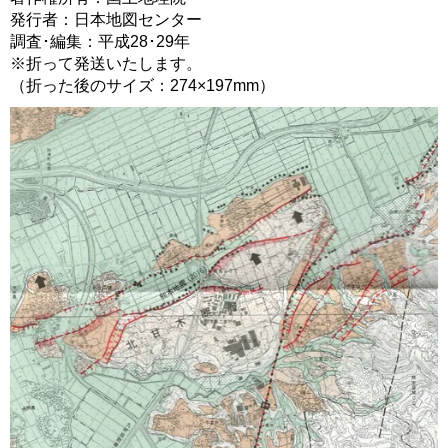
発行者：日本地図センター
調査･編集：平成28･29年
※折って発送いたします。
（折った後のサイズ：274×197mm）