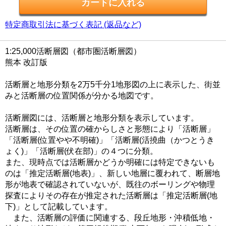
特定商取引法に基づく表記 (返品など)
1:25,000活断層図（都市圏活断層図）
熊本 改訂版
活断層と地形分類を2万5千分1地形図の上に表示した、街並
みと活断層の位置関係が分かる地図です。
活断層図には、活断層と地形分類を表示しています。
活断層は、その位置の確からしさと形態により「活断層」
「活断層(位置やや不明確)」「活断層(活撓曲（かつとうき
ょく)」「活断層(伏在部)」の４つに分類。
また、現時点では活断層かどうか明確には特定できないも
のは「推定活断層(地表)」、新しい地層に覆われて、断層地
形が地表で確認されていないが、既往のボーリングや物理
探査によりその存在が推定された活断層は「推定活断層(地
下)」として記載しています。
また、活断層の評価に関連する、段丘地形・沖積低地・