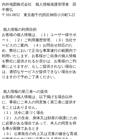
内外地図株式会社 個人情報保護管理者 田
中雅弘
〒101-0052 東京都千代田区神田小川町3-22
 . 個人情報の利用目的
お客様の個人情報は、（１）ユーザー様サポ
ート、（２）ご利用履歴管理、（３）当社サ
ービスのご案内、（４）お問合せ対応のた
め、弊社において正当な事業遂行の範囲内で
利用いたします。お客様がご自身の個人情報
を弊社に提供されるか否かは、お客様のご判
断によりますが、もしご提供されない場合に
は、適切なサービスが提供できない場合があ
りますので予めご了承ください。
 . 個人情報の第三者への提供
お客様の個人情報は、以下掲げる場合以外
に、事前にご本人の同意無く第三者に提供す
ることはありません。
（１） 法令に基づく場合
（２） 人の生命、身体又は財産の保護にため
に必要がある場合であって、本人の同意を得
る事が困難であるとき
（３） 公衆衛生の向上又は児童の健全な育成