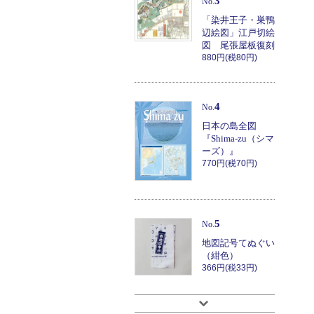
3
No.
「染井王子・巣鴨
辺絵図」江戸切絵
図 尾張屋板復刻
880円(税80円)
4
No.
日本の島全図
『Shima-zu（シマ
ーズ）』
770円(税70円)
5
No.
地図記号てぬぐい
（紺色）
366円(税33円)