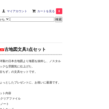
マイアカウント
カートを見る
0
古地図文具3点セット
洋製の日本古地図より海図を抜粋し、ノスタル
ックな雰囲気に仕上げた、
古ちず」の文具セットです。
ょっとしたプレゼントに、お祝いに最適です。
ット内容
4クリアファイル
5ノート