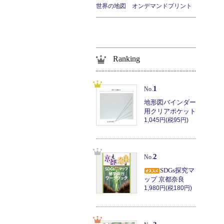
世界の地図 オンデマンドプリント
Ranking
1
No.
地形図バインダー
用クリアポケット
1,045円(税95円)
2
No.
SDGs探究マ
ップ 京都奈良
1,980円(税180円)