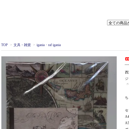
TOP
>
文具・雑貨
>
igania ･ raf igania
西
ジ
「
ち
セ
A
A