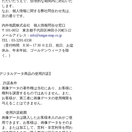
ただいたうえで、合理的な期間内に対応いた
します。
なお、個人情報に関する弊社問合わせ先は、
次の通りです。
内外地図株式会社 個人情報問合せ窓口
〒101-0052 東京都千代田区神田小川町3-22
メールアドレス：
info@naigai-map.co.jp
TEL：03-3291-0338
（受付時間 8:30～17:30 ※土日、祝日、お盆
休み、年末年始、ゴールデンウィークを除
く。)
デジタルデータ商品の使用許諾】
 . 許諾条件
画像データの著作権は当社にあり、お客様に
権利を譲渡するものではありません。また、
お客様が、第三者に画像データの使用権限を
与えることはできません。
 . 使用許諾範囲
画像データは購入したお客様本人のみがご使
用できます。お客様は、画像データをそのま
ま、または加工して、営利・非営利等を問わ