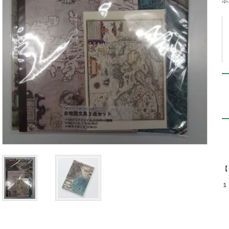
ポ
【
１