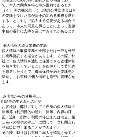
の推進のために特に必要がある場合であっ
て、本人の同意を得る事が困難であるとき
（４） 国の機関若しくは地方公共団体又はそ
の委託を受けた者が法令の定める事務を遂行
することに対して協力する必要がある場合で
あって、本人の同意を得ることによって当該
事務の遂行に支障を及ぼすおそれがあるとき
 . 個人情報の取扱業務の委託
個人情報の取扱業務の全部または一部を外部
に業務委託する場合があります。その際、弊
社は、個人情報を適切に保護できる管理体制
を敷き実行していることを条件として委託先
を厳選したうえで、機密保持契約を委託先と
締結し、お客様の個人情報を厳密に管理させ
ます。
 . お客様からの使用停止、
除等の申込みへの応諾
お客様は、弊社に対してご自身の個人情報の
開示等（利用目的の通知、開示、内容の訂
正・追加・削除、利用の停止または消去、第
三者への提供の停止）に関して、当社問合わ
せ窓口に申し出ることができます。
その際、弊社はお客様ご本人を確認させてい